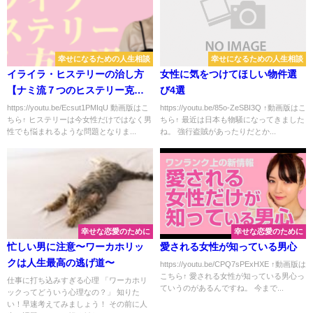
幸せになるための人生相談
幸せになるための人生相談
イライラ・ヒステリーの治し方
女性に気をつけてほしい物件選
【ナミ流７つのヒステリー克服
び4選
法】
https://youtu.be/Ecsut1PMIqU 動画版はこ
https://youtu.be/85o-ZeSBI3Q ↑動画版はこ
ちら↑ ヒステリーは今女性だけではなく男
ちら↑ 最近は日本も物騒になってきました
性でも悩まれるような問題となりま...
ね。 強行盗賊があったりだとか...
幸せな恋愛のために
幸せな恋愛のために
忙しい男に注意〜ワーカホリッ
愛される女性が知っている男心
クは人生最高の逃げ道〜
https://youtu.be/CPQ7sPExHXE ↑動画版は
こちら↑ 愛される女性が知っている男心っ
仕事に打ち込みすぎる心理 「ワーカホリ
ていうのがあるんですね。 今まで...
ックってどういう心理なの？」 知りた
い！早速考えてみましょう！ その前に人