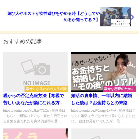
遊び人やホストが女性遊びをやめる時【どうしてや
めるか知ってる？】
おすすめの記事
幸せになるための人生相談
幸せな恋愛のために
親からの否定克服方法【毒親で
婚活の裏事情、一年以内に結婚
苦しいあなたが楽になれる方
した後は？お金持ちとの末路
法】
https://youtu.be/qYLJkgY71Cs ↑動画版は
https://youtu.be/P0xapy1xP-A ↑動画版はこ
こちら↑ ご相談の中でも、親から否定され
ちら↑ 婚活は今では当たり前になりました
る言葉を言われたり身体的虐待を受...
ね。 昔はお見合いでしたが、電...