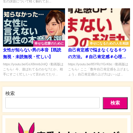
生の課題について軽く触れてお...
幸せな恋愛のために
幸せになるための人生相談
女性が知らない男の本音【既読
自己肯定感で悩まなくなる６つ
無視・未読無視・忙しい】
の方法。＃自己肯定感＃心理学
＃悩み
https://youtu.be/GsX8mnbJnIQ ↑動画版は
https://youtu.be/85YRzYGrKbc ↑動画版は
こちら↑ 今、遊ばれてるのかな?とか、相
こちら↑ ここ「数年自己肯定感を上げまし
手にすごく忙しいって言われてたり...
ょう」自己肯定感の上げ方はいっぱ...
検索
検索