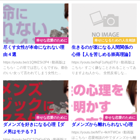
幸せな恋愛のために
幸せになるための人生相談
尽くす女性が本命になれない理
生きるのが楽になる人間関係の
由４選
心得【人を苦しめる崇高理論】
https://youtu.be/z1QlMZSr2P4 ↑動画版は
https://youtu.be/hqF1uNyjOTU ↑動画版は
こちら↑ この世では悲しくもですね、都合
こちら↑ すごく嫌なことされることってあ
のいい女って言われてしまう女性た...
りますよね人から。 全然反省しな...
幸せな恋愛のために
幸せな恋愛のために
ダメンズを好きになる心理【ダ
ダメンズから離れられない心理
メ男はモテる？】
https://youtu.be/MTv-4kHTWCw ↑動画版
はこちら↑ 恋愛相談の中でダメンズから離
https://youtu.be/DCSZbiGsFYk ↑動画版は