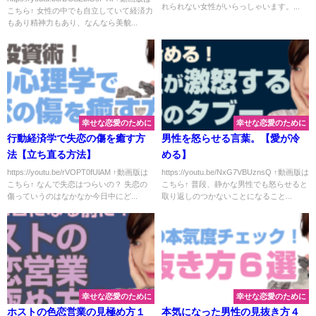
れられない女性がいらっしゃいます。...
こちら↑ 女性の中でも自立していて経済力
もあり精神力もあり、なんなら美貌...
幸せな恋愛のために
幸せな恋愛のために
行動経済学で失恋の傷を癒す方
男性を怒らせる言葉。【愛が冷
法【立ち直る方法】
める】
https://youtu.be/rVOPT0fUlAM ↑動画版は
https://youtu.be/NxG7VBUznsQ ↑動画版は
こちら↑ なんで失恋はつらいの？ 失恋の
こちら↑ 普段、静かな男性でも怒らせると
傷っていうのはなかなか今日中にど...
取り返しのつかないことになること...
幸せな恋愛のために
幸せな恋愛のために
ホストの色恋営業の見極め方１
本気になった男性の見抜き方４