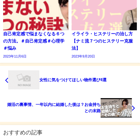
自己肯定感で悩まなくなる６つ
イライラ・ヒステリーの治し方
の方法。＃自己肯定感＃心理学
【ナミ流７つのヒステリー克服
＃悩み
法】
2023年11月6日
2023年9月20日
女性に気をつけてほしい物件選び4選
婚活の裏事情、一年以内に結婚した後は？お金持ち
との末路
おすすめの記事