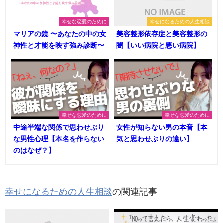
幸せな恋愛のために
幸せになるための人生相談
マリアの鏡 〜あなたの中の女
美容整形依存症と美容整形の
神性と才能を映す強み診断〜
闇【いい病院と悪い病院】
幸せな恋愛のために
幸せな恋愛のために
中途半端な関係で思わせぶり
女性が知らない男の本音【本
な男性心理【本名を作らない
気と思わせぶりの違い】
のはなぜ？】
幸せになるための人生相談
の関連記事