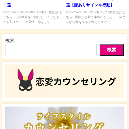
１選
選【脈ありサインや行動】
https://youtu.be/wJa0HTv5Ngs ↑動画版は
https://youtu.be/73cecfyho_Y ↑動画版はこ
こちら↑ この動画をご覧になってくださっ
ちら↑ 男性が恋愛で本気になると、一体ど
てる方はホストの男性に恋をして、...
んな行動をするか考えますか？ ...
検索
検索