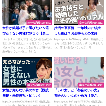
幸せな恋愛のために
幸せな恋愛のために
女性が結婚相手に選びたい＆選
婚活の裏事情、一年以内に結婚
びたくない男性TOP１０【男性
した後は？お金持ちとの末路
編】
パートナーに選んではいけない男性がこの
https://youtu.be/P0xapy1xP-A ↑動画版はこ
世にはいる 愛とはいくら育んでいくもの
ちら↑ 婚活は今では当たり前になりました
であっても、あまりにも自分との精神力に
ね。 昔はお見合いでしたが、電...
差があっては一緒にいられな...
幸せな恋愛のために
幸せな恋愛のために
女性が知らない男の本音【既読
「いい女」と「都合のいい女」
無視・未読無視・忙しい】
都合のいい女のやめ方【愛され
るいい女の特徴】
https://youtu.be/GsX8mnbJnIQ ↑動画版は
https://youtu.be/_gg4M7T8XPw ↑動画版は
こちら↑ 今、遊ばれてるのかな?とか、相
こちら↑ 悪い男は女を都合のいい女にしよ