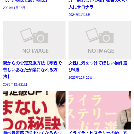
【いい病院と悪い病院】
方・断れない心理】都合のいい
人にサヨナラ
2024年1月22日
2024年1月16日
親からの否定克服方法【毒親で
女性に気をつけてほしい物件選
苦しいあなたが楽になれる方
び4選
法】
2023年12月20日
2023年12月21日
自己肯定感で悩まなくなる６つ
イライラ・ヒステリーの治し方