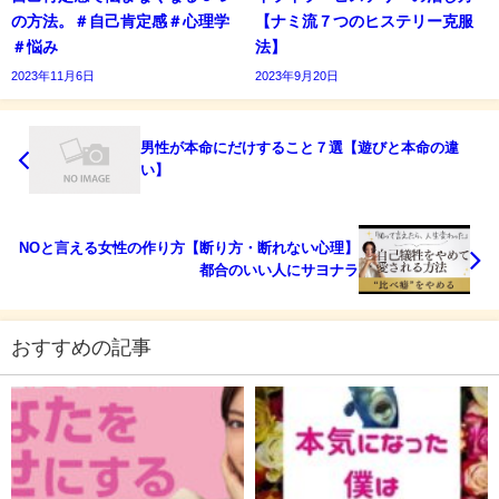
の方法。＃自己肯定感＃心理学
【ナミ流７つのヒステリー克服
＃悩み
法】
2023年11月6日
2023年9月20日
男性が本命にだけすること７選【遊びと本命の違
い】
NOと言える女性の作り方【断り方・断れない心理】
都合のいい人にサヨナラ
おすすめの記事