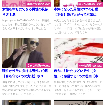
幸せな恋愛のために
幸せな恋愛のために
女性を幸せにできる男性の見抜
本気になった男性の3つの行動
き方８選
【本命】遊び人だって本気にな
れば一緒。
https://youtu.be/DKBe3mDDMcA ↑動画版
本気になったら男も女も一緒 皆さんこん
はこちら↑ 私は恋愛面でのカウンセリング
にちは。ライフスタイルカウンセラーのナ
もしておりますが、やっぱり幸せにな...
ミです。 今日は、本気になった時の男性
の見分け方について考えてみ...
幸せな恋愛のために
幸せな恋愛のために
理性が性欲に負ける男性の心理
過去に別れたひどい男性（女
【身を守る2つの方法】ホストも
性）に感謝する3つの理由【本当
だよ。
の卒業式】
体を先に許してはいけない お付き合いす
学ぶか恨むかの2択 過去にひどい男性（女
る前に体を許してしまったことにより、男
性）と付き合って傷ついた事のない女性
性との関係に悩む女性が多いのは今も昔も
（男性）なんかいるのでしょうか。 いな
変わりません。 とても悲し...
いですよね。 世間というの...